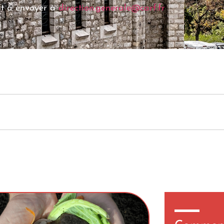
nt à envoyer à
direction.generale@carf.fr