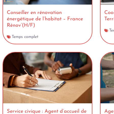
Conseiller en rénovation
Coo
énergétique de l’habitat – France
Terr
Rénov’(H/F)
Te
Temps complet
Service civique : Agent d’accueil de
Agen