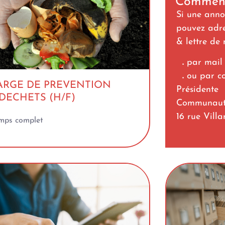
Comment
Si une anno
pouvez adre
& lettre de
.
par mail
.
ou par co
ARGE DE PREVENTION
Présidente
DECHETS (H/F)
Communauté
16 rue Vil
mps complet