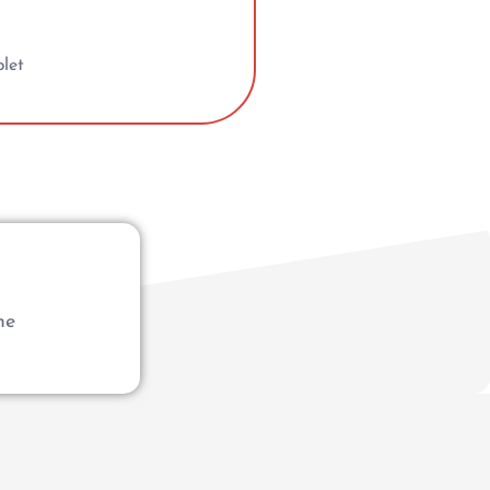
let
me