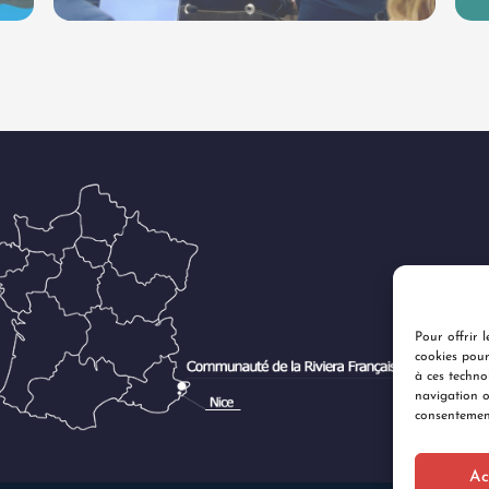
Pour offrir l
cookies pour
à ces techno
navigation o
consentement
Ac