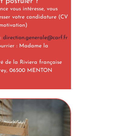
 postuler ?
nce vous intéresse, vous
sser votre candidature (CV
 motivation)
 :
direction.generale@carf.fr
urrier : Madame la
 de la Riviera française
larey, 06500 MENTON