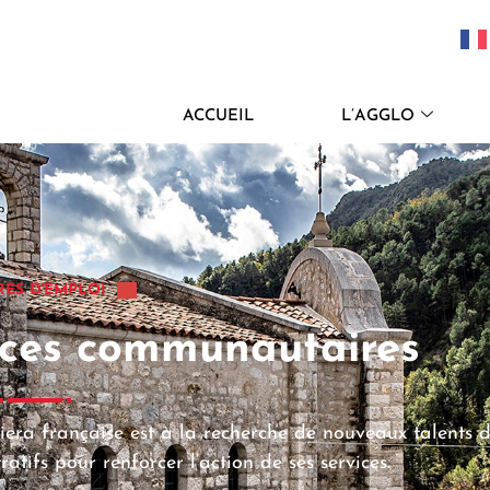
ACCUEIL
L’AGGLO
RES D'EMPLOI
vices communautaires
era française est à la recherche de nouveaux talents 
atifs pour renforcer l’action de ses services.