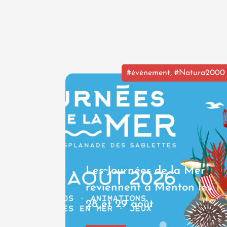
#évènement
,
#Natura2000
Les Journées de la Mer
reviennent à Menton les
28 et 29 août