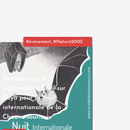
#évènement
,
#Natura2000
Rendez-vous le 11
septembre à Breil-sur
Roya pour la Nuit
internationale de la
Chauve-souris