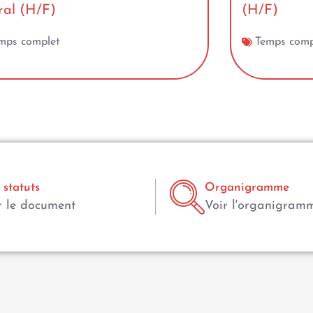
oral (H/F)
(H/F)
mps complet
Temps comp
 statuts
Organigramme
r le document
Voir l'organigram