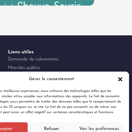
Liens utiles
Demande de subventions
Marchés publics
Offres d'emploi
Gérer le consentement
Espace Presse & Logo
es meilleures expériences, nous utilisons des technologies telles que les
Charte des réseaux sociaux
 stocker et/ou accéder aux informations des appareils. Le fait de consentir
Documents administratifs
logies nous permettra de traiter des données telles que le comportement de
u les ID uniques sur ce site. Le fait de ne pas consentir ou de retirer son
Règlements jeux concours RS
 peut avoir un effet négatif sur certaines caractéristiques et fonctions.
cepter
Refuser
Voir les préférences