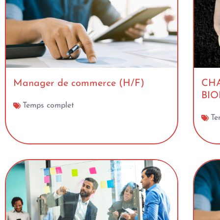
Manager de commerce (H/F)
CH
BIO
Temps complet
Te