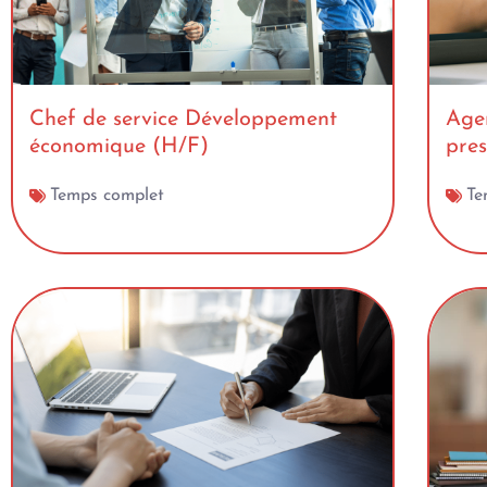
Chef de service Développement
Agen
économique (H/F)
pres
Temps complet
Te