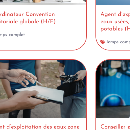
rdinateur Convention
Agent d’exp
itoriale globale (H/F)
eaux usées,
potables (
mps complet
Temps comp
t d’exploitation des eaux zone
Conseiller e