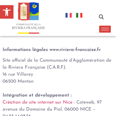
contenu
Ouvrir la barre d’outils
principal
Informations légales www.riviera-francaise.fr
Site officiel de la Communauté d’Agglomération de
la Riviera Française (C.A.R.F).
16 rue Villarey
06500 Menton
Intégration et développement :
Création de site internet sur Nice
: Coteweb, 97
avenue du Domaine du Piol, 06000 NICE –