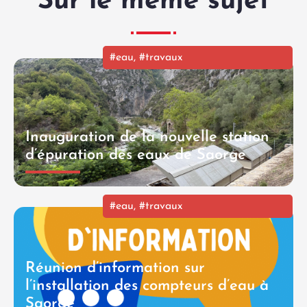
Sur le même sujet
#eau
,
#travaux
Inauguration de la nouvelle station
d’épuration des eaux de Saorge
#eau
,
#travaux
Réunion d’information sur
l’installation des compteurs d’eau à
Saorge