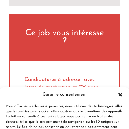
Ce job vous intéresse
?
Candidatures à adresser avec
lettre de motivation
et
CV avec
photo
Gérer le consentement
– par email :
Pour offrir les meilleures expériences, nous utilisons des technologies telles
que les cookies pour stocker et/ou accéder aux informations des appareils.
direction.generale@carf.fr
Le fait de consentir à ces technologies nous permettra de traiter des
données telles que le comportement de navigation ou les ID uniques sur
– ou par courrier :
ce site. Le fait de ne pas consentir ou de retirer son consentement peut