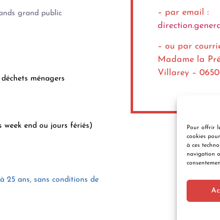
– par email :
tands grand public
direction.gener
– ou par courri
Madame la Prés
Villarey – 0
s déchets ménagers
es week end ou jours fériés)
Pour offrir l
cookies pour
à ces techno
navigation o
consentement
 à 25 ans, sans conditions de
Ac