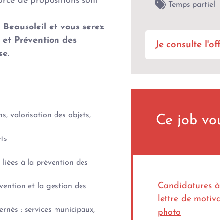
orce de propositions sont
Temps partiel
 Beausoleil et vous serez
 et Prévention des
Je consulte l'o
se.
, valorisation des objets,
Ce job vou
ets
liées à la prévention des
Candidatures à
vention et la gestion des
lettre de motiv
ernés : services municipaux,
photo