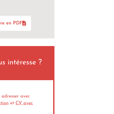
ffre en PDF
s intéresse ?
 adresser avec
ation
et
CV avec