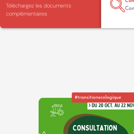
Con
Téléchargez les documents
Con
complémentaires
#transitionecologique