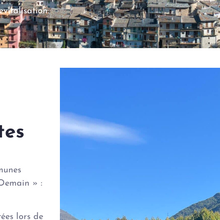
evitalisation.
tes
munes
 Demain » :
ées lors de