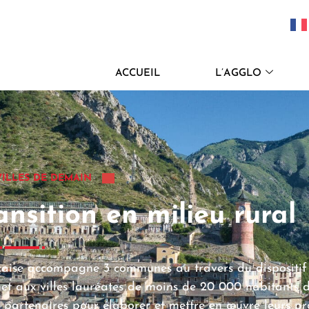
ACCUEIL
L’AGGLO
VILLES DE DEMAIN
nsition en milieu rural
çaise accompagne 3 communes au travers du dispositif
t aux villes lauréates de moins de 20 000 habitants 
es partenaires pour élaborer et mettre en œuvre leurs pr