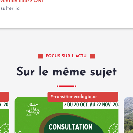
vention cadre ORT
sulter ici
FOCUS SUR L’ACTU
Sur le même sujet
#transitionecologique