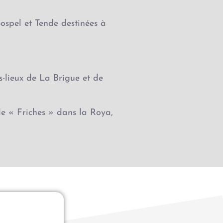
spel et Tende destinées à
rs-lieux de La Brigue et de
de « Friches » dans la Roya,