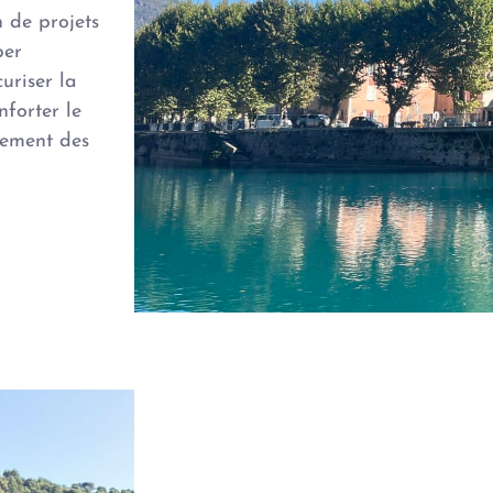
n de projets
per
uriser la
nforter le
pement des