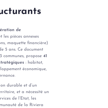
ructurants
ération de
t les pièces annexes
ions, maquette financière)
 de 5 ans. Ce document
es 3 communes, propose
41
stratégiques
: habitat,
veloppement économique,
ernance.
ion durable et d’un
ritoire, et a nécessité un
vices de l’Etat, les
munauté de la Riviera