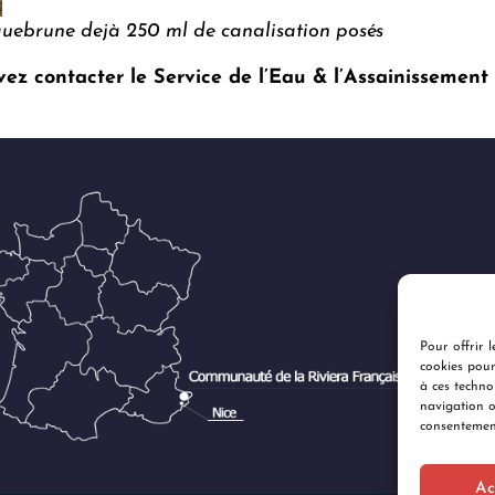
quebrune dejà 250 ml de canalisation posés
z contacter le Service de l’Eau & l’Assainissement 
Pour offrir l
cookies pour
à ces techno
navigation o
consentement
Ac