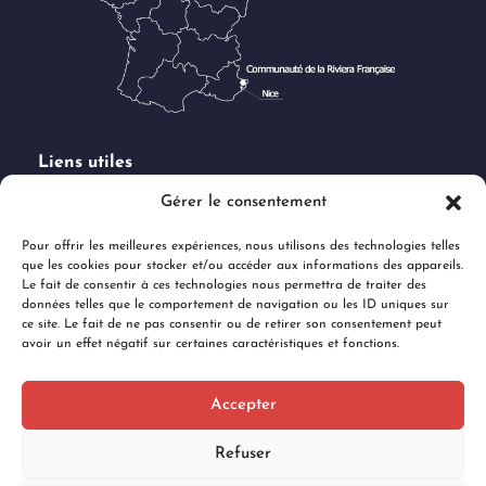
Liens utiles
Demande de subventions
Gérer le consentement
Marchés publics
Pour offrir les meilleures expériences, nous utilisons des technologies telles
Offres d'emploi
que les cookies pour stocker et/ou accéder aux informations des appareils.
Espace Presse & Logo
Le fait de consentir à ces technologies nous permettra de traiter des
données telles que le comportement de navigation ou les ID uniques sur
Charte des réseaux sociaux
ce site. Le fait de ne pas consentir ou de retirer son consentement peut
avoir un effet négatif sur certaines caractéristiques et fonctions.
Documents administratifs
Règlements jeux concours RS
Accepter
Refuser
Côteweb 2024, création de site Internet sur Nice