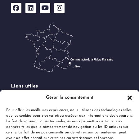
Liens utiles
Demande de subventions
Gérer le consentement
Marchés publics
Pour offrir les meilleures expériences, nous utilisons des technologies telles
Offres d'emploi
que les cookies pour stocker et/ou accéder aux informations des appareils.
Espace Presse & Logo
Le fait de consentir à ces technologies nous permettra de traiter des
données telles que le comportement de navigation ou les ID uniques sur
Charte des réseaux sociaux
ce site. Le fait de ne pas consentir ou de retirer son consentement peut
Documents administratifs
avoir un effet négatif sur certaines caractéristiques et fonctions.