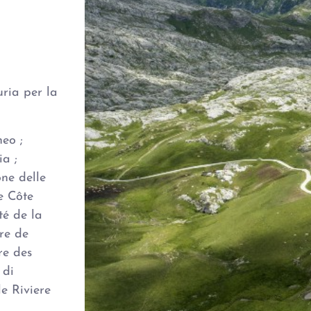
ria per la
eo ;
a ;
one delle
e Côte
té de la
re de
re des
 di
e Riviere