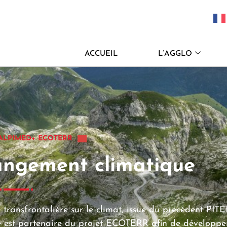
ACCUEIL
L’AGGLO
ALPIMED+ ECOTERR
angement climatique
transfrontalière sur le climat, issue du précédent PIT
 est partenaire du projet ECOTERR afin de développe