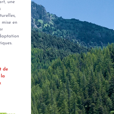
art, une
x
urelles,
a mise en
er
adaptation
iques.
t de
 la
x